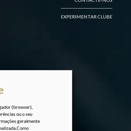
EXPERIMENTAR CLUBE
e
gador (browser),
erências ou o seu
formações geralmente
onalizada.Como