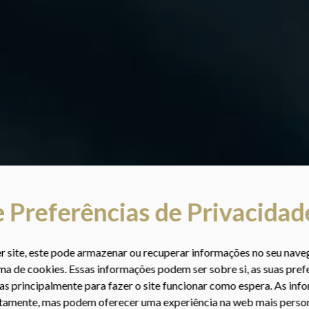
s Trust na categoria de
são de PILAT3S e tenha uma
. Smarter Workout. Better
átis!
nfiança e preferência!
tar o seu plano de treino.
 Preferências de Privacidad
r site, este pode armazenar ou recuperar informações no seu nave
ma de cookies. Essas informações podem ser sobre si, as suas pref
das principalmente para fazer o site funcionar como espera. As in
retamente, mas podem oferecer uma experiência na web mais pers